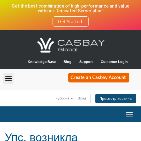
Get the best combination of high-performance and value
with our Dedicated Server plan !
Get Started
Knowledge Base
Blog
Support
Customer Login
Create an Casbay Account
Русский
Вход
Просмотр корзины
Toggl
navig
Упс, возникла