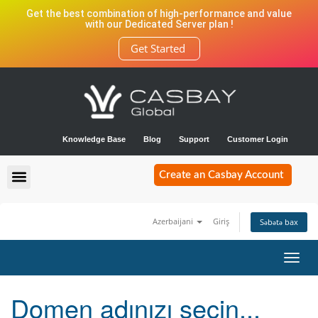
Get the best combination of high-performance and value
with our Dedicated Server plan !
Get Started
Knowledge Base
Blog
Support
Customer Login
Create an Casbay Account
Azerbaijani
Giriş
Səbətə bax
Naviq
keçid
Domen adınızı seçin...