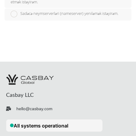
etmək istəyirəm.
Sadəcə neymserverləri (nameserver) yeniləmək istəyirəm.
Casbay LLC
hello@casbay.com