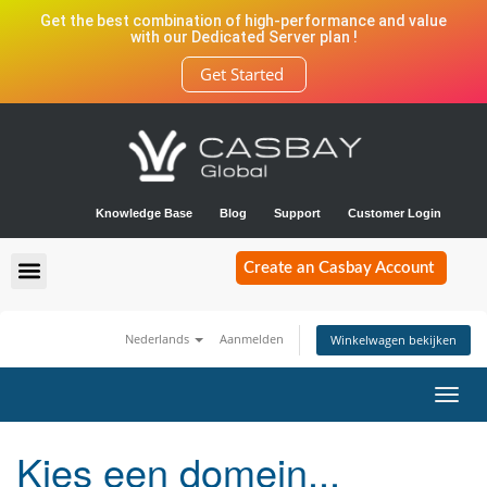
Get the best combination of high-performance and value
with our Dedicated Server plan !
Get Started
Knowledge Base
Blog
Support
Customer Login
Create an Casbay Account
Nederlands
Aanmelden
Winkelwagen bekijken
Navig
in-/u
Kies een domein...