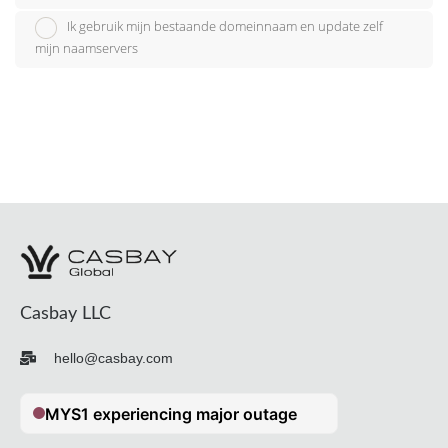
Ik gebruik mijn bestaande domeinnaam en update zelf
mijn naamservers
Casbay LLC
hello@casbay.com