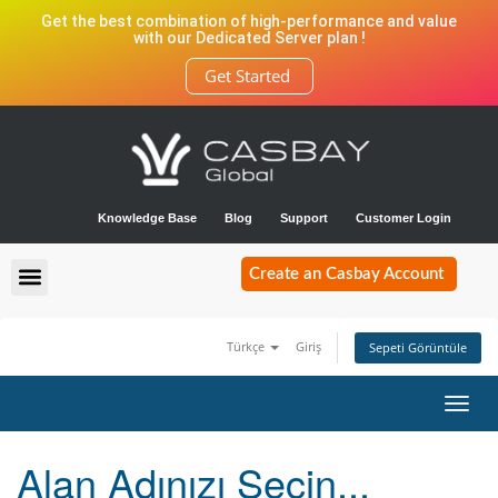
Get the best combination of high-performance and value
with our Dedicated Server plan !
Get Started
Knowledge Base
Blog
Support
Customer Login
Create an Casbay Account
Türkçe
Giriş
Sepeti Görüntüle
Toggl
navig
Alan Adınızı Seçin...