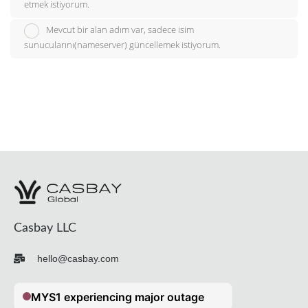
etmek istiyorum.
Mevcut bir alan adım var, sadece isim
sunucularını(nameserver) güncellemek istiyorum.
Casbay LLC
hello@casbay.com