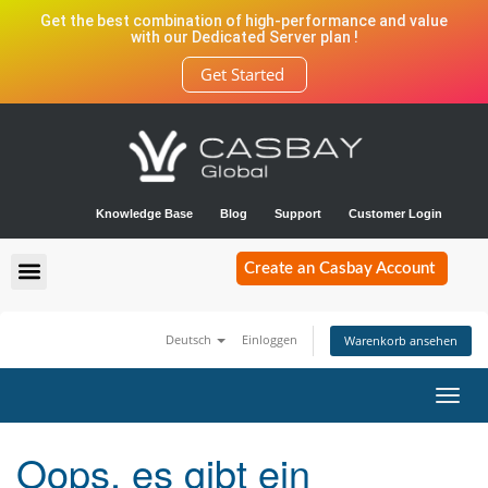
Get the best combination of high-performance and value
with our Dedicated Server plan !
Get Started
Knowledge Base
Blog
Support
Customer Login
Create an Casbay Account
Deutsch
Einloggen
Warenkorb ansehen
Navig
ein-/
Oops, es gibt ein