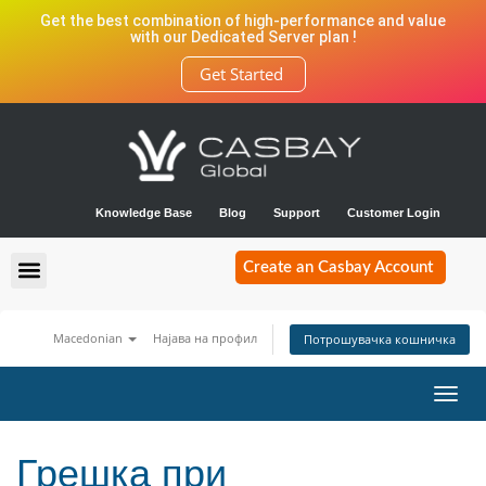
Get the best combination of high-performance and value
with our Dedicated Server plan !
Get Started
Knowledge Base
Blog
Support
Customer Login
Create an Casbay Account
Macedonian
Најава на профил
Потрошувачка кошничка
Toggl
navig
Грешка при