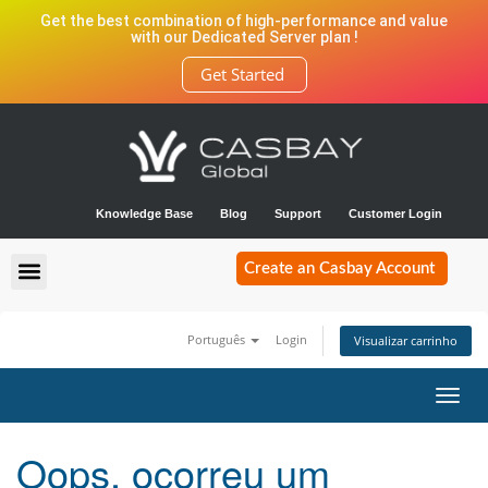
Get the best combination of high-performance and value
with our Dedicated Server plan !
Get Started
Knowledge Base
Blog
Support
Customer Login
Create an Casbay Account
Português
Login
Visualizar carrinho
Alter
nave
Oops, ocorreu um